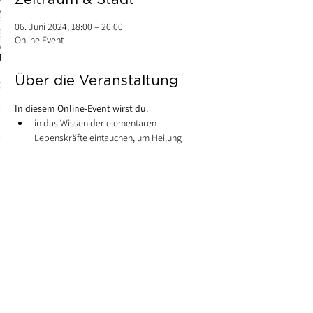
06. Juni 2024, 18:00 – 20:00
Online Event
Über die Veranstaltung
In diesem Online-Event wirst du:
in das Wissen der elementaren 
Lebenskräfte eintauchen, um Heilung 
erfahren zu können
dich in Meditation und Ritual tiefer in mit 
diesem Wissen verbinden, um so wichtige 
Erkenntnis für dich zu finden
erfahren, welche elementare Lebenskraft 
mit uns verbunden ist und Teil unserer 
Konstitution ist
Zugang zu deiner eigenen Kraftquelle 
finden
Diese Veranstaltung teilen