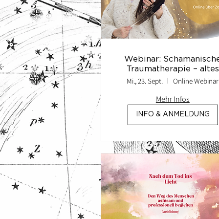
Webinar: Schamanisch
Traumatherapie – altes
Wissen trifft auf moder
Mi., 23. Sept.
Online Webinar
Forschung
Mehr Infos
INFO & ANMELDUNG