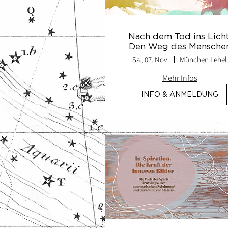
Nach dem Tod ins Licht
Den Weg des Mensche
achtsam und professione
Sa., 07. Nov.
München Lehel
begleiten
Mehr Infos
INFO & ANMELDUNG