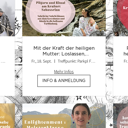
Mit der Kraft der heiligen
Mutter: Loslassen,
h
Erneuern und in seine
Christophstraße 12 und via Zoom
Fr., 18. Sept.
Treffpunkt: Parkpl Festhalle Hohenaschau
Fr.
Kraft finden
Mehr Infos
INFO & ANMELDUNG