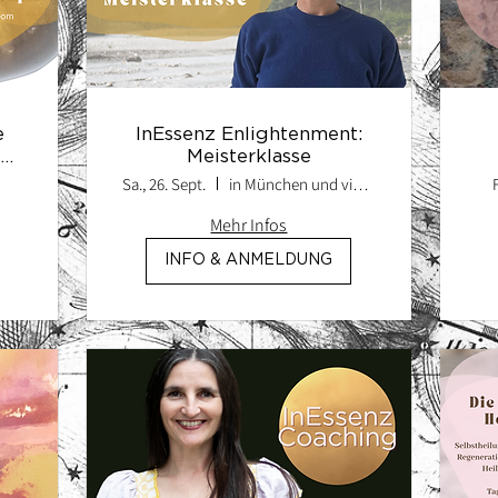
e
InEssenz Enlightenment:
Meisterklasse
ne
Sa., 26. Sept.
in München und via Zoom
Mehr Infos
INFO & ANMELDUNG