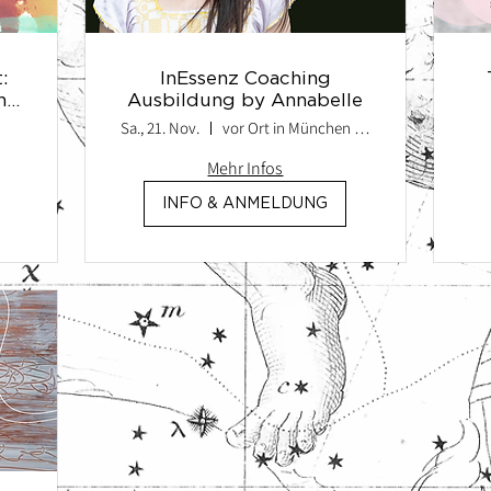
:
InEssenz Coaching
n
Ausbildung by Annabelle
ll
Sa., 21. Nov.
vor Ort in München oder via Zoom
Mehr Infos
INFO & ANMELDUNG