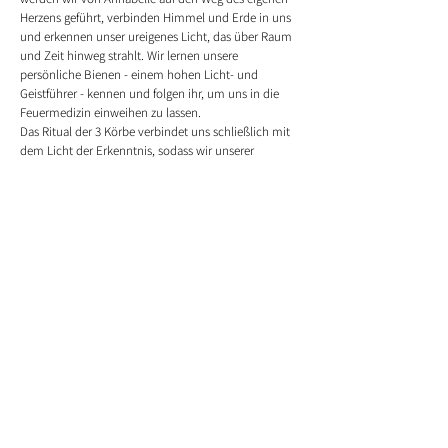
Herzens geführt, verbinden Himmel und Erde in uns
und erkennen unser ureigenes Licht, das über Raum
und Zeit hinweg strahlt. Wir lernen unsere
persönliche Bienen - einem hohen Licht- und
Geistführer - kennen und folgen ihr, um uns in die
Feuermedizin einweihen zu lassen.
Das Ritual der 3 Körbe verbindet uns schließlich mit
dem Licht der Erkenntnis, sodass wir unserer
spirituellen Familie begegnen können.
In diesem Video erhälst du:
- Meditationen und Rituale mit Gesang und der
Windtrommel
- vertiefte Kenntnisse über die Medizin der Bienen
- Wissen über ihre spirituell-universelle Bedeutung
auf der Welt
- eine Verbindung ins Licht Deines eigenen Herzens
- eine Einführung in die Feuermedizin
und du lernst
deine spirituelle Familie kennen.
Dauer des Videos: 1:55 h
Preis 49,00 €