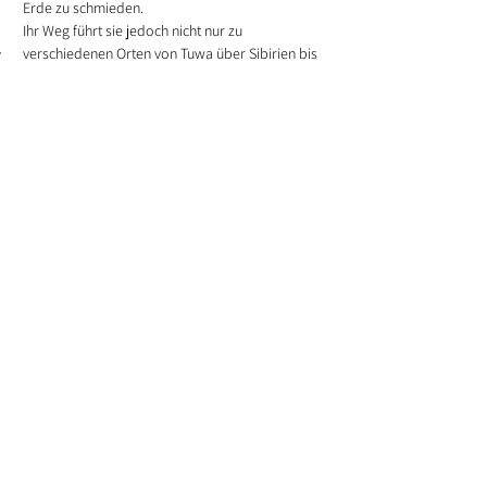
Erde zu schmieden.
Ihr Weg führt sie jedoch nicht nur zu 
verschiedenen Orten von Tuwa über Sibirien bis 
nach Nepal in die unterschiedlichen Kulturen 
und zu den entsprechenden Weisheitshütern, 
sondern auch tief hinein in die Natur der 
menschlichen Seele. Und sie erkennt, dass diese 
ausschlaggebend für die Heilung von Mensch 
und Erde ist: Denn erst müssen die Menschen 
heilen, dann kann auch die Erde heilen.
Vorverkauf: 14,00 € / 12,00 € ermäßigt
Abendkasse: 16,00 € / 14,00 € ermäßigt
Diese Veranstaltung teilen