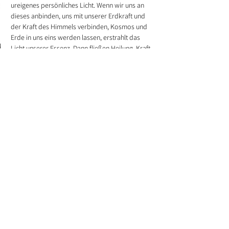
ureigenes persönliches Licht. Wenn wir uns an 
dieses anbinden, uns mit unserer Erdkraft und 
der Kraft des Himmels verbinden, Kosmos und 
Erde in uns eins werden lassen, erstrahlt das 
Licht unserer Essenz. Dann fließen Heilung, Kraft 
und Wissen in uns und ganzheitliches Sein 
entfaltet sich.
Unsere Kräfte werden uns offenbar und wir 
können unserer spirituellen Familie begegnen, 
dem Kraftfeld der Liebe, jenseits von Raum und 
Zeit. In dieser Gemeinschaft sind wir geführt, 
beschützt, heilend umfangen und können uns im 
Vertrauen und in Freiheit entwickeln, unserer 
Gaben erkennen und lernen diese zu leben. Um 
unser ureigenes Licht zum Strahlen zu bringen.
Preis: 49,00€ 
Anmeldung direkt über den Veranstalter / 
Frankfurter Ring