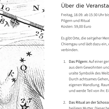
Über die Veransta
Freitag, 18.09. ab 15:30 Uhr bi
Pilgern und Ritual 
Kosten: 59,00 Euro
Es gibt Orte, die seit jeher M
Chiemgau und lädt dazu ein, d
verbinden.
Das Pilgern:
 Auf einer g
aus dem Gewohnten und hi
uralte Symbolik des Wei
Durch achtsames Gehen, 
eigenen Wandlung. Raum e
und werde Teil von ihr. Ei
Das Ritual an der Schoss
heiligen Mutter. Dieser b