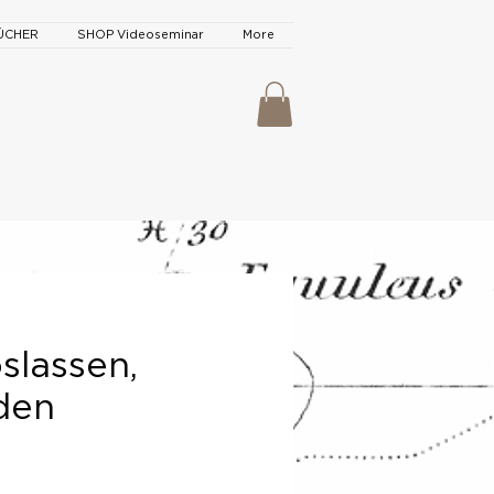
ÜCHER
SHOP Videoseminar
More
oslassen,
nden