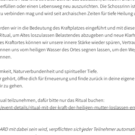
rfüllen oder einen Lebensweg neu auszurichten. Die Schossrinn ist 
zu verbinden mag und wird seit archaischen Zeiten für tiefe Heilung
en wir in die Bedeutung des Kraftplatzes eingeführt und mit diesem
tual, um Altes loszulassen Belastendes abzugeben und neue Klarhe
 Kraftortes können wir unsere innere Stärke wieder spüren, Vertra
nnen uns vom heiligen Wasser des Ortes segnen lassen, um den Weg 
önnen.
amkeit, Naturverbundenheit und spiritueller Tiefe.
r gehört, öffne dich für Erneuerung und finde zurück in deine eigene K
r zu gehen.
tual teilzunehmen, dafür bitte nur das Ritual buchen: 
vent-details/ritual-mit-der-kraft-der-heiligen-mutter-loslassen-er
RD mit dabei sein wird, verpflichten sich jeder Teilnehmer automat