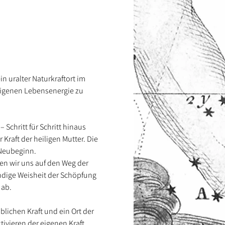
n uralter Naturkraftort im 
 eigenen Lebensenergie zu 
chritt für Schritt hinaus 
raft der heiligen Mutter. Die 
 Neubeginn.
n wir uns auf den Weg der 
ndige Weisheit der Schöpfung 
 ab.
iblichen Kraft und ein Ort der 
tivieren der eigenen Kraft 