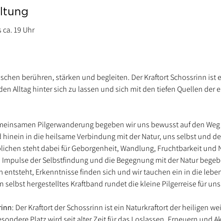
ltung
s ca. 19 Uhr
enschen berühren, stärken und begleiten. Der Kraftort Schossrinn ist ei
en Alltag hinter sich zu lassen und sich mit den tiefen Quellen der
emeinsamen Pilgerwanderung begeben wir uns bewusst auf den Weg – S
nein in die heilsame Verbindung mit der Natur, uns selbst und der K
blichen steht dabei für Geborgenheit, Wandlung, Fruchtbarkeit und
Impulse der Selbstfindung und die Begegnung mit der Natur begebe
ntsteht, Erkenntnisse finden sich und wir tauchen ein in die lebe
n selbst hergestelltes Kraftband rundet die kleine Pilgerreise für uns
rinn
: Der Kraftort der Schossrinn ist ein Naturkraftort der heiligen we
esondere Platz wird seit alter Zeit für das Loslassen, Erneuern und Ak