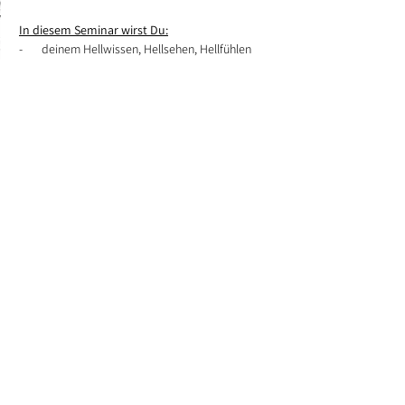
In diesem Seminar wirst Du:
-       deinem Hellwissen, Hellsehen, Hellfühlen 
begegnen
-       deine Hexenwunde heilen können
-       erfahren, über welche magische Gabe du 
verfügst
-       deine spirituelle Kraft zwischen Himmel und 
Erde erwecken und ein magisches Kraftfeld 
aufbauen,
-       Erfahren mit welchen Kräften der Natur du 
verbunden bist
-       deinem persönlichen Schutzgeist begegnen
-       Ritualen begegnen und lernen, wie Du sie 
für den Alltag nutzt
Wichtig: Auf der Homepage von Wrage hast du 
auch die Möglichkeit, dieses Seminar 
gemeinsam mit dem Intensive "Unsere 
spirituellen Wurzeln: Die Magie der Druiden, 
die Zauberkraft der Germanen" als Kombi-